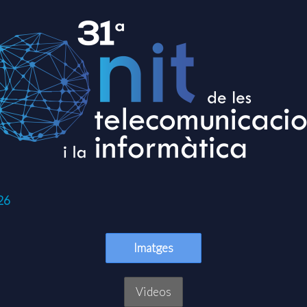
26
Imatges
Videos