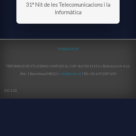
31ª Nit de les Telecomunicacions i la
Informàtica
info@lanit.cat
TRIESPAIS EVENTS, ESPAIS i VIATGES SL | NIF: B67201319 | c/ Balmes 414-416-
Àtic-1 Barcelona 08022 | -
info@lanit.cat
| Tel +34 619 287 639
0.0.1.52